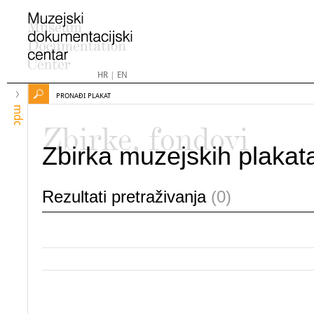
HR
|
EN
PRONAĐI PLAKAT
mdc
Zbirke, fondovi
Zbirka muzejskih plakat
Rezultati pretraživanja
(0)