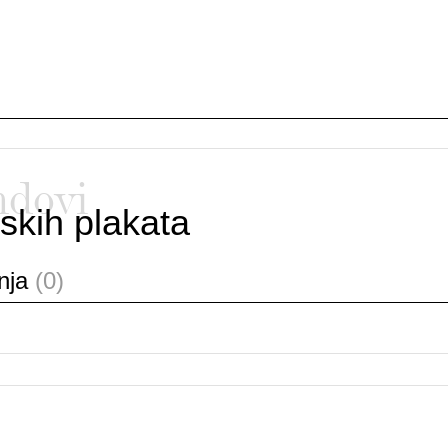
ndovi
skih plakata
anja
(0)