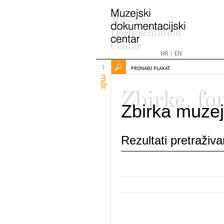
HR
|
EN
PRONAĐI PLAKAT
mdc
Zbirke, fo
Zbirka muzej
Rezultati pretraživ