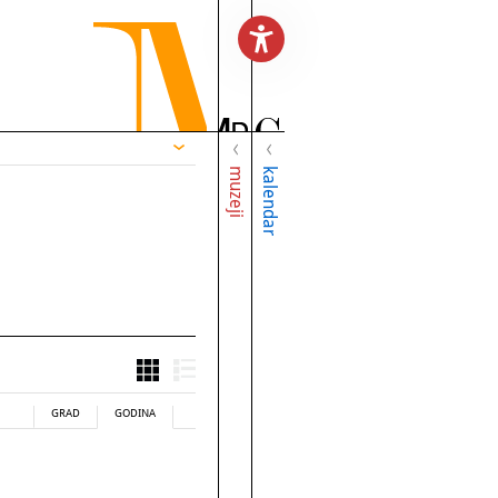
muzeji
kalendar
GRAD
GODINA