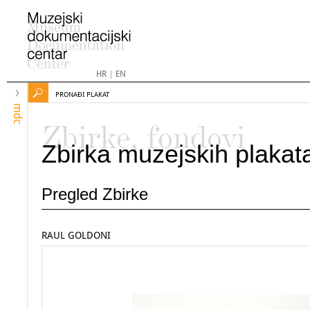
HR
|
EN
PRONAĐI PLAKAT
mdc
Zbirke, fondovi
Zbirka muzejskih plakat
Pregled Zbirke
RAUL GOLDONI