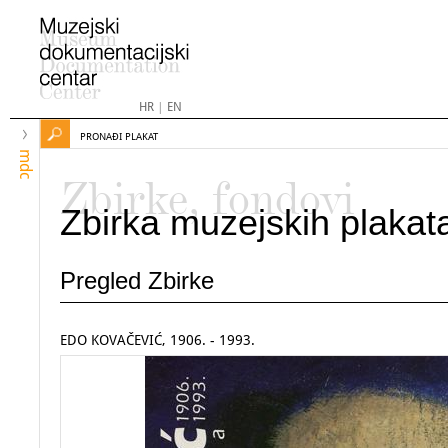
HR
|
EN
PRONAĐI PLAKAT
mdc
Zbirke, fondovi
Zbirka muzejskih plakat
Pregled Zbirke
EDO KOVAČEVIĆ, 1906. - 1993.