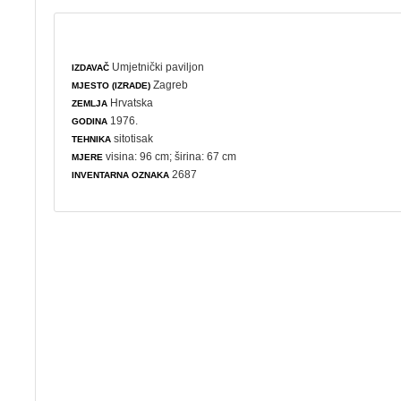
Umjetnički paviljon
IZDAVAČ
Zagreb
MJESTO (IZRADE)
Hrvatska
ZEMLJA
1976.
GODINA
sitotisak
TEHNIKA
visina: 96 cm; širina: 67 cm
MJERE
2687
INVENTARNA OZNAKA