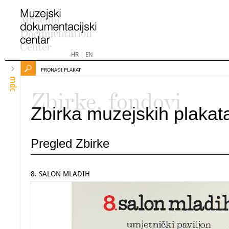
HR
|
EN
PRONAĐI PLAKAT
mdc
Zbirke, fondovi
Zbirka muzejskih plakat
Pregled Zbirke
8. SALON MLADIH