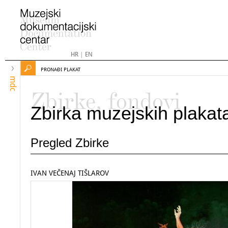
HR
|
EN
PRONAĐI PLAKAT
mdc
Zbirke, fondovi
Zbirka muzejskih plakat
Pregled Zbirke
IVAN VEČENAJ TIŠLAROV