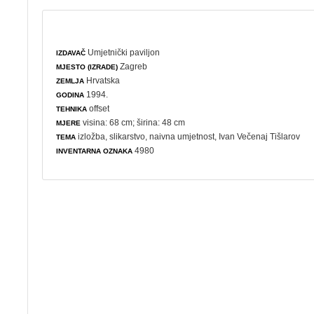
Umjetnički paviljon
IZDAVAČ
Zagreb
MJESTO (IZRADE)
Hrvatska
ZEMLJA
1994.
GODINA
offset
TEHNIKA
visina: 68 cm; širina: 48 cm
MJERE
izložba
,
slikarstvo
,
naivna umjetnost
, Ivan Večenaj Tišlarov
TEMA
4980
INVENTARNA OZNAKA