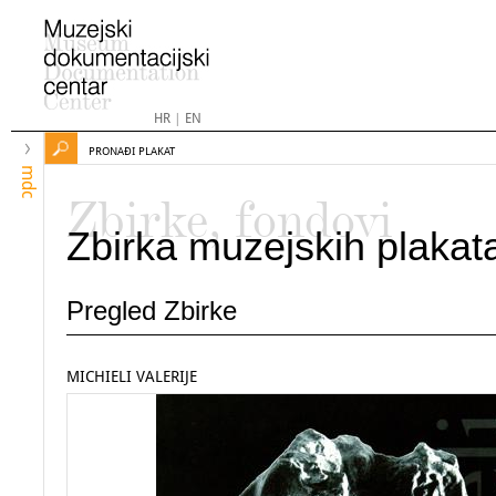
HR
|
EN
PRONAĐI PLAKAT
mdc
Zbirke, fondovi
Zbirka muzejskih plakat
Pregled Zbirke
MICHIELI VALERIJE