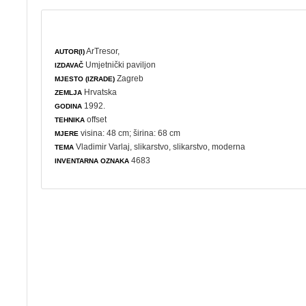
ArTresor,
AUTOR(I)
Umjetnički paviljon
IZDAVAČ
Zagreb
MJESTO (IZRADE)
Hrvatska
ZEMLJA
1992.
GODINA
offset
TEHNIKA
visina: 48 cm; širina: 68 cm
MJERE
Vladimir Varlaj,
slikarstvo
,
slikarstvo
,
moderna
TEMA
4683
INVENTARNA OZNAKA