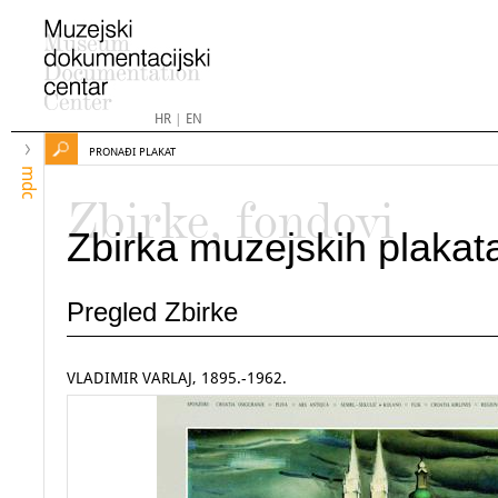
HR
|
EN
PRONAĐI PLAKAT
mdc
Zbirke, fondovi
Zbirka muzejskih plakat
Pregled Zbirke
VLADIMIR VARLAJ, 1895.-1962.