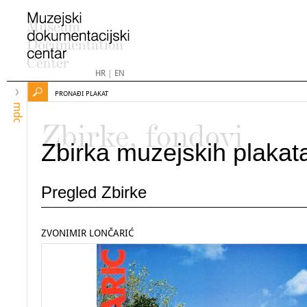
HR
|
EN
PRONAĐI PLAKAT
mdc
Zbirke, fondovi
Zbirka muzejskih plakat
Pregled Zbirke
ZVONIMIR LONČARIĆ