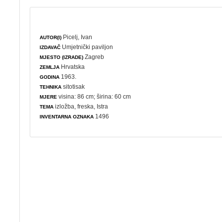
Picelj, Ivan
AUTOR(I)
Umjetnički paviljon
IZDAVAČ
Zagreb
MJESTO (IZRADE)
Hrvatska
ZEMLJA
1963.
GODINA
sitotisak
TEHNIKA
visina: 86 cm; širina: 60 cm
MJERE
izložba
,
freska
, Istra
TEMA
1496
INVENTARNA OZNAKA