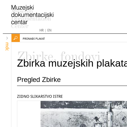
HR
|
EN
PRONAĐI PLAKAT
mdc
Zbirke, fondovi
Zbirka muzejskih plakat
Pregled Zbirke
ZIDNO SLIKARSTVO ISTRE