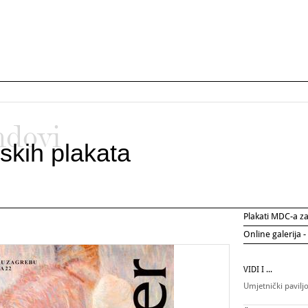
ndovi
skih plakata
Plakati MDC-a 
Online galerija -
VIDI I ...
Umjetnički pavilj