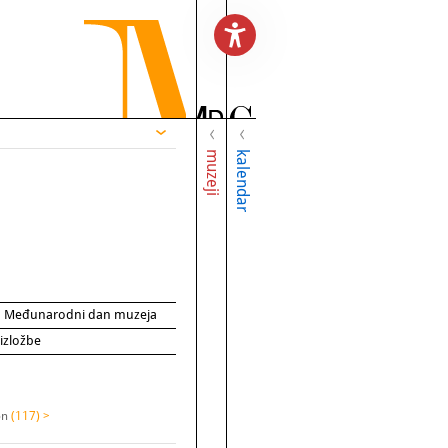
muzeji
kalendar
za Međunarodni dan muzeja
 izložbe
on
(117) >