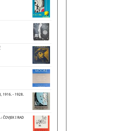
Ć
 1916. - 1928.
: ČOVJEK I RAD