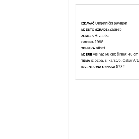
Umjetnički paviljon
IZDAVAČ
Zagreb
MJESTO (IZRADE)
Hrvatska
ZEMLJA
1998.
GODINA
offset
TEHNIKA
visina: 68 cm; širina: 48 cm
MJERE
izložba
,
slikarstvo
, Oskar Ar
TEMA
5732
INVENTARNA OZNAKA