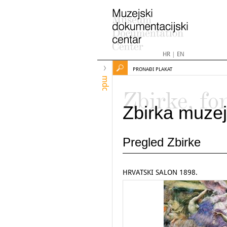
HR
|
EN
PRONAĐI PLAKAT
mdc
Zbirke, fo
Zbirka muzej
Pregled Zbirke
HRVATSKI SALON 1898.