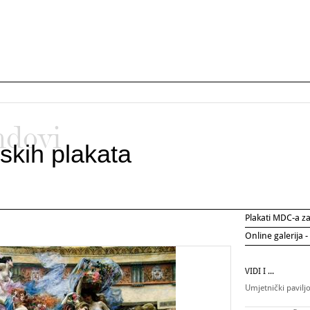
ndovi
skih plakata
Plakati MDC-a 
Online galerija -
VIDI I ...
Umjetnički pavilj