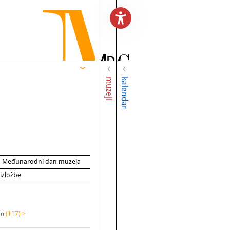
muzeji
kalendar
za Međunarodni dan muzeja
 izložbe
on
(117) >