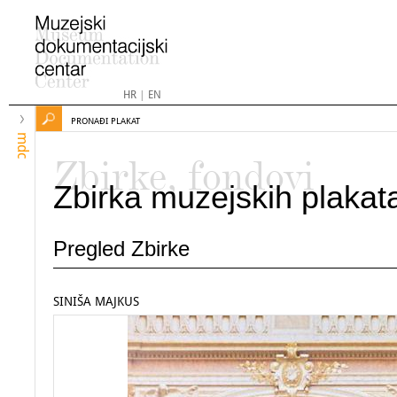
HR
|
EN
PRONAĐI PLAKAT
mdc
Zbirke, fondovi
Zbirka muzejskih plakat
Pregled Zbirke
SINIŠA MAJKUS