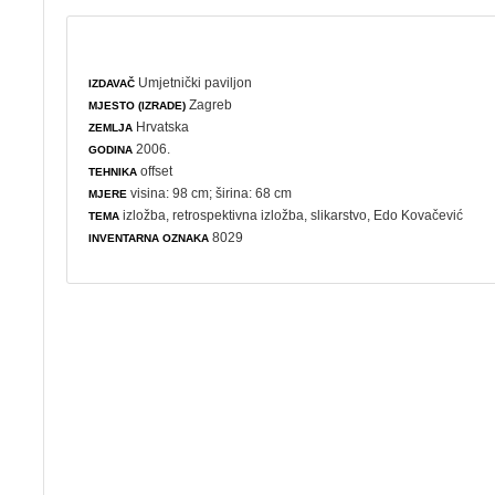
Umjetnički paviljon
IZDAVAČ
Zagreb
MJESTO (IZRADE)
Hrvatska
ZEMLJA
2006.
GODINA
offset
TEHNIKA
visina: 98 cm; širina: 68 cm
MJERE
izložba
,
retrospektivna izložba
,
slikarstvo
, Edo Kovačević
TEMA
8029
INVENTARNA OZNAKA