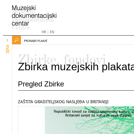
HR
|
EN
PRONAĐI PLAKAT
mdc
Zbirke, fondovi
Zbirka muzejskih plakat
Pregled Zbirke
ZAŠTITA GRADITELJSKOG NASLJEĐA U BRITANIJI