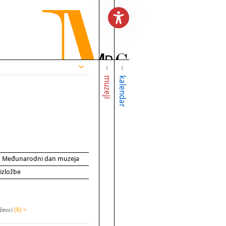
muzeji
kalendar
za Međunarodni dan muzeja
 izložbe
iževci
(8) >