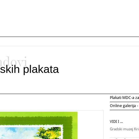
ndovi
skih plakata
Plakati MDC-a 
Online galerija -
VIDI I ...
Gradski muzej Kr