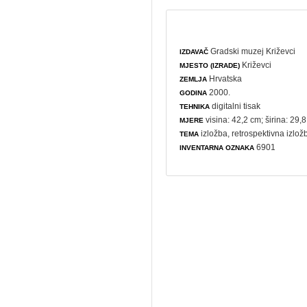
Gradski muzej Križevci
IZDAVAČ
Križevci
MJESTO (IZRADE)
Hrvatska
ZEMLJA
2000.
GODINA
digitalni tisak
TEHNIKA
visina: 42,2 cm; širina: 29,
MJERE
izložba
,
retrospektivna izlož
TEMA
6901
INVENTARNA OZNAKA