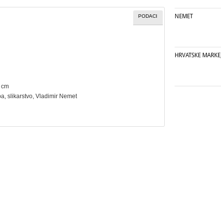
NEMET
PODACI
HRVATSKE MARKE,
8 cm
ba
,
slikarstvo
, Vladimir Nemet