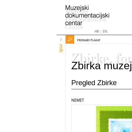
HR
|
EN
PRONAĐI PLAKAT
mdc
Zbirke, fo
Zbirka muzej
Pregled Zbirke
NEMET