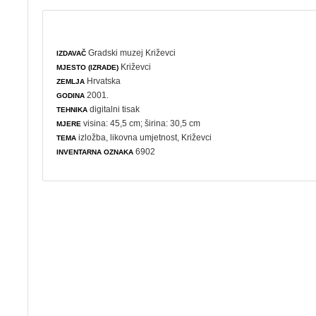
Gradski muzej Križevci
IZDAVAČ
Križevci
MJESTO (IZRADE)
Hrvatska
ZEMLJA
2001.
GODINA
digitalni tisak
TEHNIKA
visina: 45,5 cm; širina: 30,5 cm
MJERE
izložba
,
likovna umjetnost
, Križevci
TEMA
6902
INVENTARNA OZNAKA