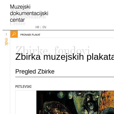
HR
|
EN
PRONAĐI PLAKAT
mdc
Zbirke, fondovi
Zbirka muzejskih plakat
Pregled Zbirke
PETLEVSKI