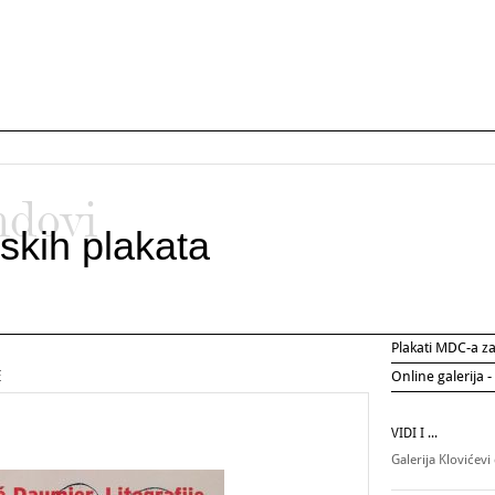
ndovi
skih plakata
Plakati MDC-a 
E
Online galerija -
VIDI I ...
Galerija Klovićevi