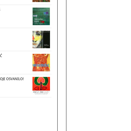
Š
IĆ
ROJE OSVANILO!