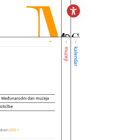
muzeji
kalendar
za Međunarodni dan muzeja
 izložbe
 dvori
(60) >