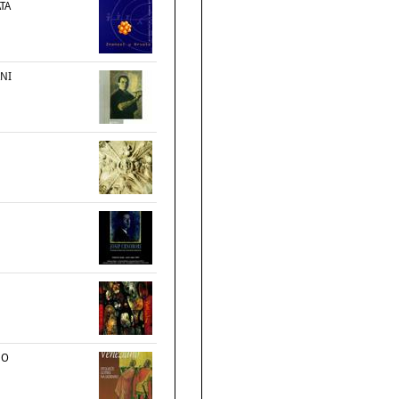
TA
NI
NO