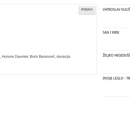
VATROSLAV KULI
PODACI
SAN I KRIK
ŽELJKO HEGEDUŠ
a
, Honore Daumier, Boris Baranović,
donacija
DVOJE LEGLO - T