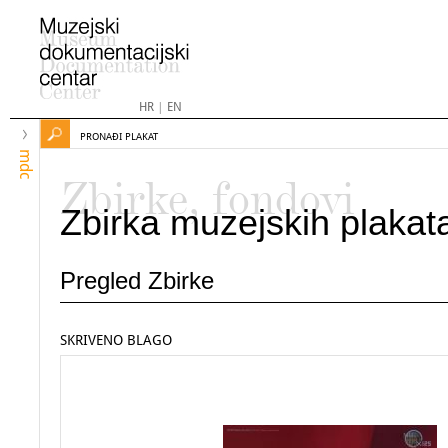
HR
|
EN
PRONAĐI PLAKAT
mdc
Zbirke, fondovi
Zbirka muzejskih plakat
Pregled Zbirke
SKRIVENO BLAGO