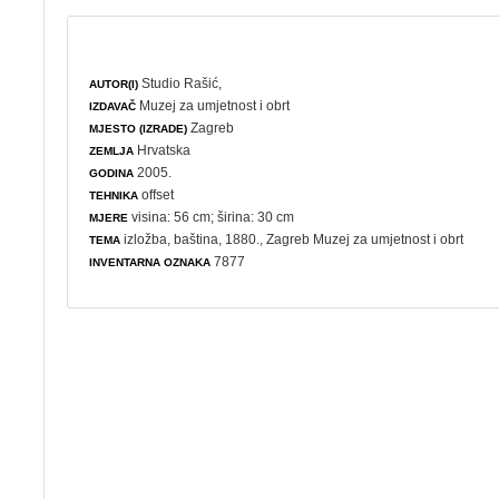
Studio Rašić,
AUTOR(I)
Muzej za umjetnost i obrt
IZDAVAČ
Zagreb
MJESTO (IZRADE)
Hrvatska
ZEMLJA
2005.
GODINA
offset
TEHNIKA
visina: 56 cm; širina: 30 cm
MJERE
izložba
,
baština
, 1880., Zagreb Muzej za umjetnost i obrt
TEMA
7877
INVENTARNA OZNAKA