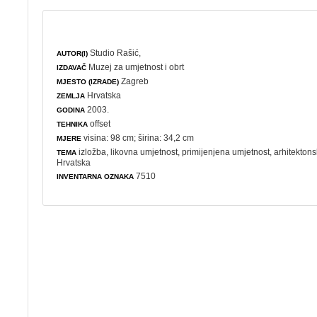
Studio Rašić,
AUTOR(I)
Muzej za umjetnost i obrt
IZDAVAČ
Zagreb
MJESTO (IZRADE)
Hrvatska
ZEMLJA
2003.
GODINA
offset
TEHNIKA
visina: 98 cm; širina: 34,2 cm
MJERE
izložba
,
likovna umjetnost
,
primijenjena umjetnost
,
arhitektons
TEMA
Hrvatska
7510
INVENTARNA OZNAKA