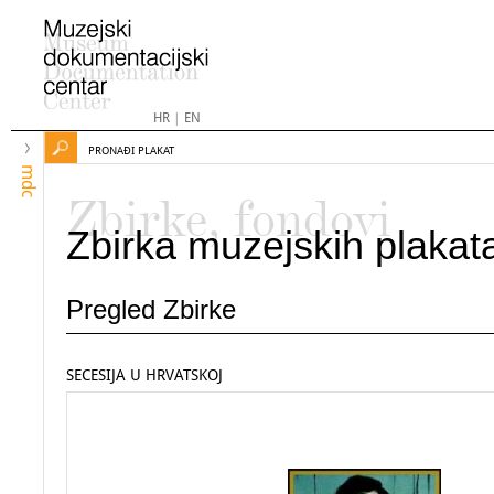
HR
|
EN
PRONAĐI PLAKAT
mdc
Zbirke, fondovi
Zbirka muzejskih plakat
Pregled Zbirke
SECESIJA U HRVATSKOJ