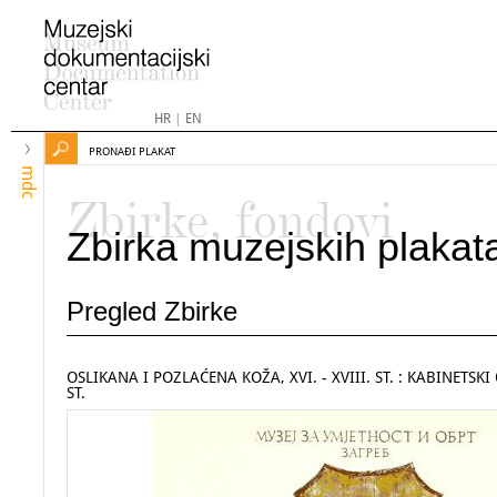
HR
|
EN
PRONAĐI PLAKAT
mdc
Zbirke, fondovi
Zbirka muzejskih plakat
Pregled Zbirke
OSLIKANA I POZLAĆENA KOŽA, XVI. - XVIII. ST. : KABINETSKI 
ST.