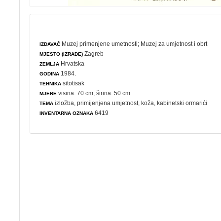
Muzej primenjene umetnosti
;
Muzej za umjetnost i obrt
IZDAVAČ
Zagreb
MJESTO (IZRADE)
Hrvatska
ZEMLJA
1984.
GODINA
sitotisak
TEHNIKA
visina: 70 cm; širina: 50 cm
MJERE
izložba
,
primijenjena umjetnost
,
koža
,
kabinetski ormarići
TEMA
6419
INVENTARNA OZNAKA