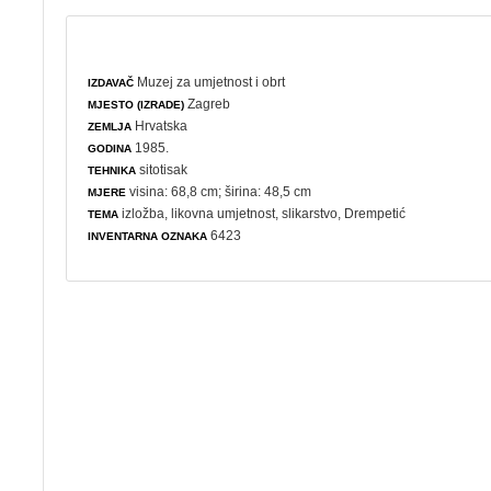
Muzej za umjetnost i obrt
IZDAVAČ
Zagreb
MJESTO (IZRADE)
Hrvatska
ZEMLJA
1985.
GODINA
sitotisak
TEHNIKA
visina: 68,8 cm; širina: 48,5 cm
MJERE
izložba
,
likovna umjetnost
,
slikarstvo
, Drempetić
TEMA
6423
INVENTARNA OZNAKA