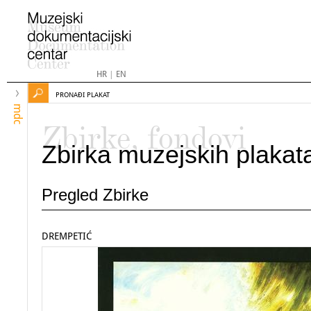
HR
|
EN
PRONAĐI PLAKAT
mdc
Zbirke, fondovi
Zbirka muzejskih plakat
Pregled Zbirke
DREMPETIĆ