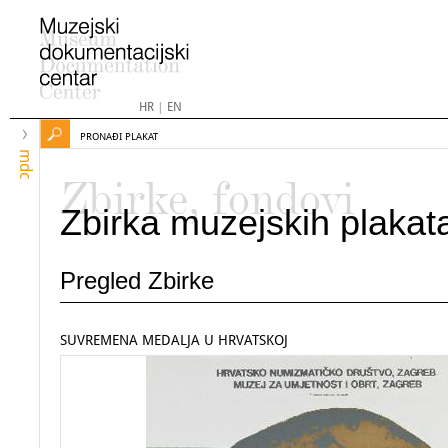
HR
|
EN
PRONAĐI PLAKAT
mdc
Zbirke, fondovi
Zbirka muzejskih plakat
Pregled Zbirke
SUVREMENA MEDALJA U HRVATSKOJ