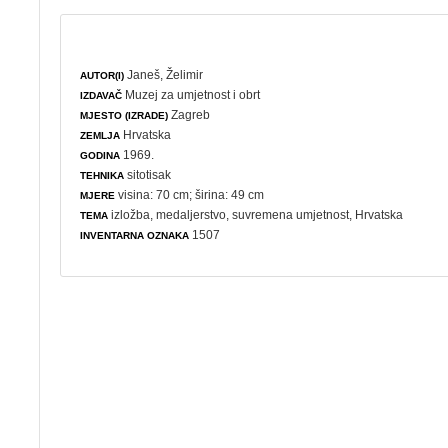
Janeš, Želimir
AUTOR(I)
Muzej za umjetnost i obrt
IZDAVAČ
Zagreb
MJESTO (IZRADE)
Hrvatska
ZEMLJA
1969.
GODINA
sitotisak
TEHNIKA
visina: 70 cm; širina: 49 cm
MJERE
izložba
,
medaljerstvo
,
suvremena umjetnost
, Hrvatska
TEMA
1507
INVENTARNA OZNAKA