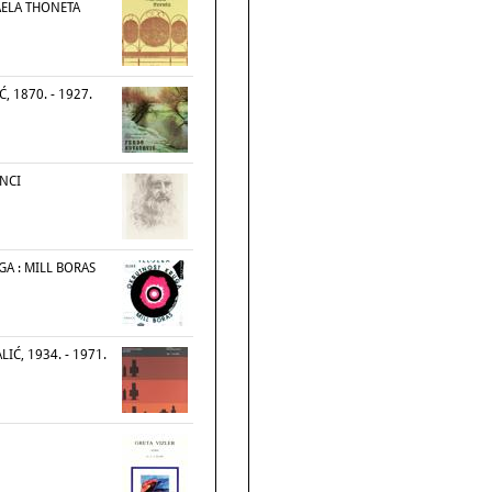
AELA THONETA
, 1870. - 1927.
NCI
A : MILL BORAS
IĆ, 1934. - 1971.