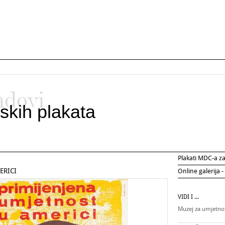
ndovi
skih plakata
Plakati MDC-a 
ERICI
Online galerija -
VIDI I ...
Muzej za umjetnos