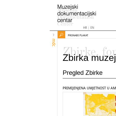
HR
|
EN
PRONAĐI PLAKAT
mdc
Zbirke, fo
Zbirka muzej
Pregled Zbirke
PRIMIJENJENA UMJETNOST U AM