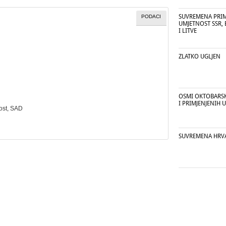
SUVREMENA PRIM
PODACI
UMJETNOST SSR, 
I LITVE
ZLATKO UGLJEN
OSMI OKTOBARSK
I PRIMJENJENIH 
ost
, SAD
SUVREMENA HRVA