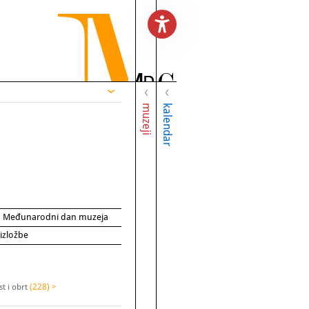
muzeji
kalendar
za Međunarodni dan muzeja
 izložbe
t i obrt
(228) >