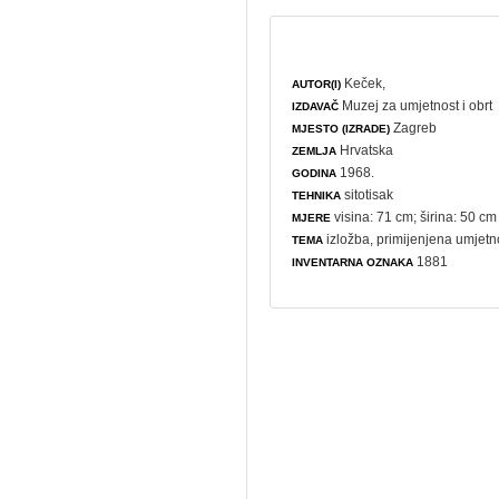
Keček,
AUTOR(I)
Muzej za umjetnost i obrt
IZDAVAČ
Zagreb
MJESTO (IZRADE)
Hrvatska
ZEMLJA
1968.
GODINA
sitotisak
TEHNIKA
visina: 71 cm; širina: 50 cm
MJERE
izložba
,
primijenjena umjetn
TEMA
1881
INVENTARNA OZNAKA