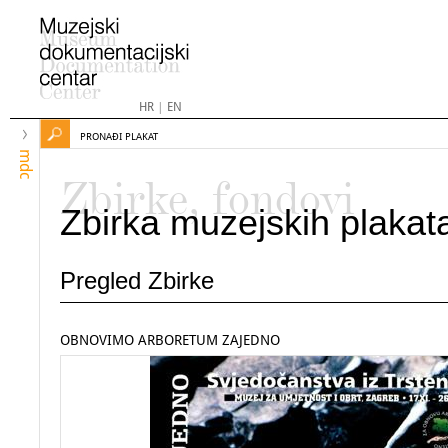
HR
|
EN
PRONAĐI PLAKAT
mdc
Zbirke, fondovi
Zbirka muzejskih plakat
Pregled Zbirke
OBNOVIMO ARBORETUM ZAJEDNO