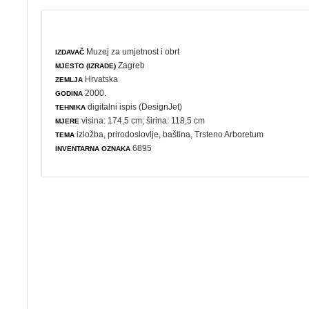
Muzej za umjetnost i obrt
IZDAVAČ
Zagreb
MJESTO (IZRADE)
Hrvatska
ZEMLJA
2000.
GODINA
digitalni ispis (DesignJet)
TEHNIKA
visina: 174,5 cm; širina: 118,5 cm
MJERE
izložba
,
prirodoslovlje
,
baština
, Trsteno Arboretum
TEMA
6895
INVENTARNA OZNAKA