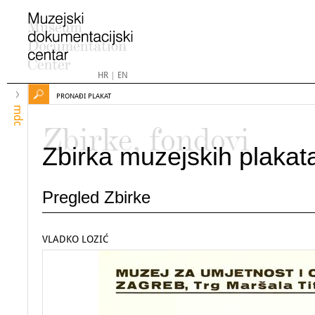
HR
|
EN
PRONAĐI PLAKAT
mdc
Zbirke, fondovi
Zbirka muzejskih plakat
Pregled Zbirke
VLADKO LOZIĆ