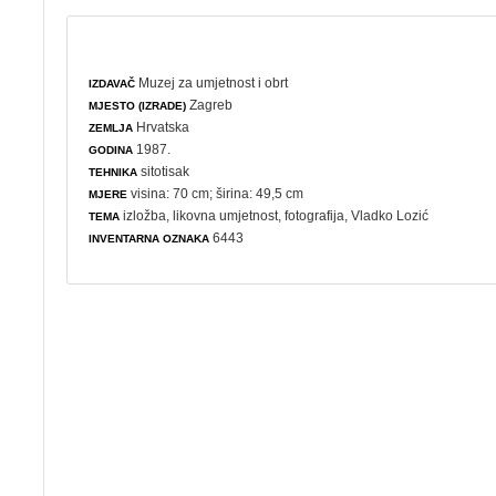
Muzej za umjetnost i obrt
IZDAVAČ
Zagreb
MJESTO (IZRADE)
Hrvatska
ZEMLJA
1987.
GODINA
sitotisak
TEHNIKA
visina: 70 cm; širina: 49,5 cm
MJERE
izložba
,
likovna umjetnost
,
fotografija
, Vladko Lozić
TEMA
6443
INVENTARNA OZNAKA