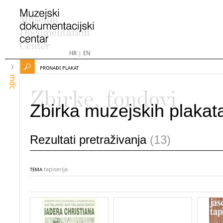
HR
|
EN
PRONAĐI PLAKAT
mdc
Zbirke, fondovi
Zbirka muzejskih plakat
Rezultati pretraživanja
(13)
tapiserija
TEMA