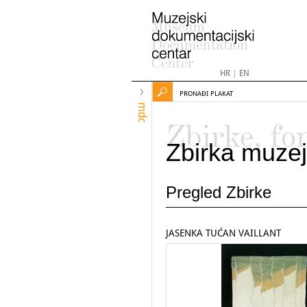
HR
|
EN
PRONAĐI PLAKAT
mdc
Zbirke, fo
Zbirka muzej
Pregled Zbirke
JASENKA TUĆAN VAILLANT