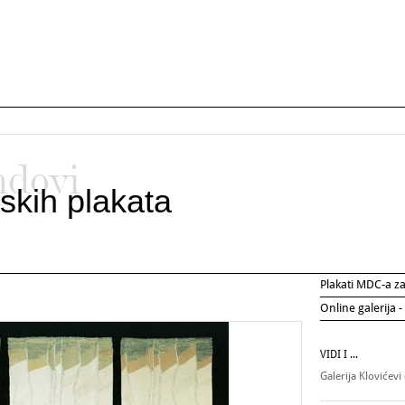
ndovi
skih plakata
Plakati MDC-a 
Online galerija -
VIDI I ...
Galerija Klovićevi