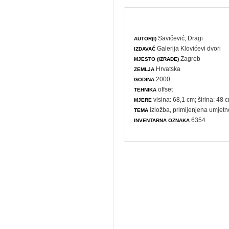
Savičević, Dragi
AUTOR(I)
Galerija Klovićevi dvori
IZDAVAČ
Zagreb
MJESTO (IZRADE)
Hrvatska
ZEMLJA
2000.
GODINA
offset
TEHNIKA
visina: 68,1 cm; širina: 48 
MJERE
izložba
,
primijenjena umjetn
TEMA
6354
INVENTARNA OZNAKA