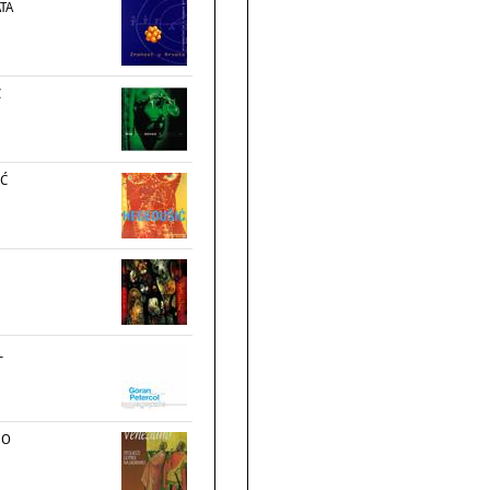
TA
C
IĆ
L
NO