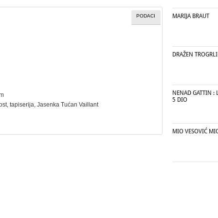
MARIJA BRAUT
PODACI
DRAŽEN TROGRLI
NENAD GATTIN : 
cm
5 DIO
ost
,
tapiserija
, Jasenka Tućan Vaillant
MIO VESOVIĆ MI