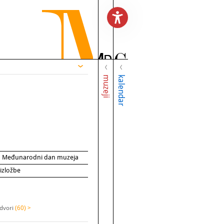
muzeji
kalendar
za Međunarodni dan muzeja
 izložbe
 dvori
(60) >