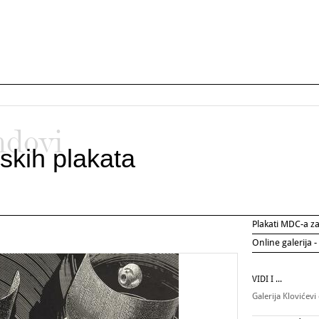
ndovi
skih plakata
Plakati MDC-a 
Online galerija -
VIDI I ...
Galerija Klovićevi