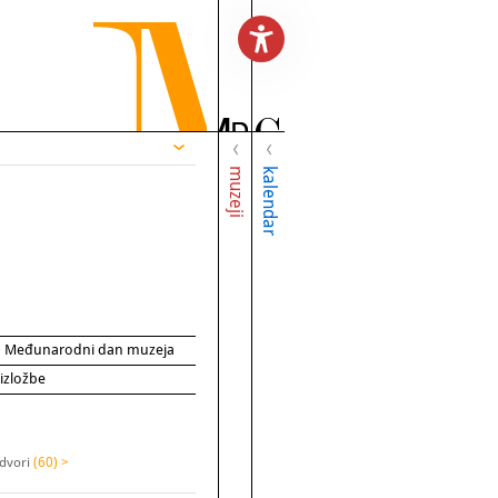
muzeji
kalendar
za Međunarodni dan muzeja
 izložbe
 dvori
(60) >