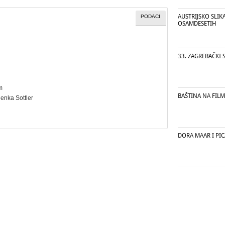
AUSTRIJSKO SLIK
PODACI
OSAMDESETIH
33. ZAGREBAČKI
m
BAŠTINA NA FIL
Alenka Sottler
DORA MAAR I PI