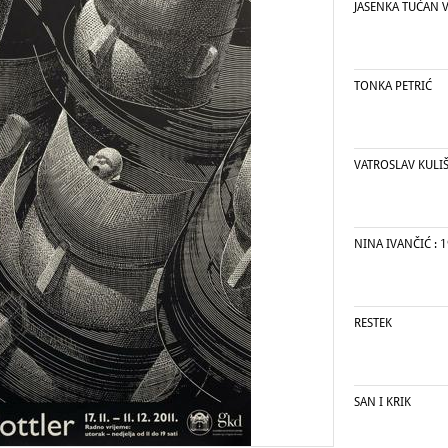
JASENKA TUĆAN 
TONKA PETRIĆ
VATROSLAV KULI
NINA IVANČIĆ : 1
RESTEK
SAN I KRIK