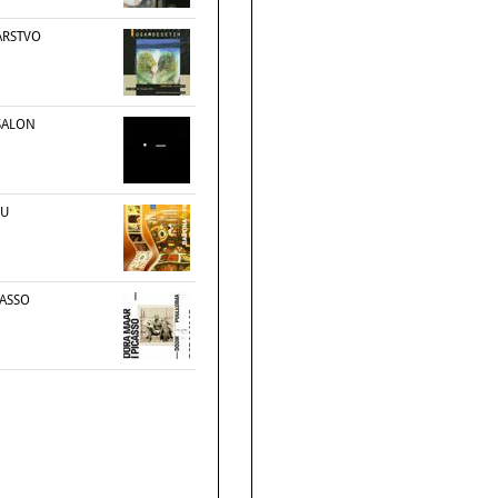
ARSTVO
 SALON
MU
CASSO