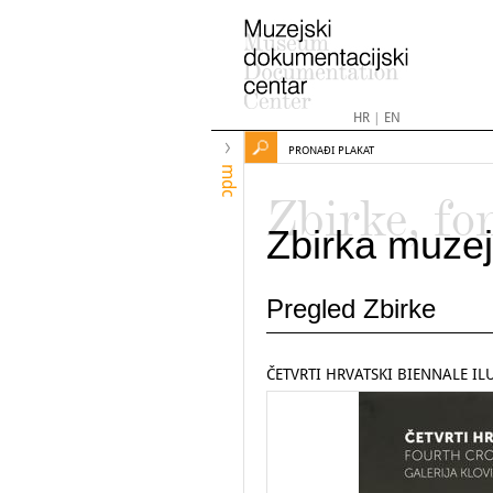
HR
|
EN
PRONAĐI PLAKAT
mdc
Zbirke, fo
Zbirka muzej
Pregled Zbirke
ČETVRTI HRVATSKI BIENNALE IL