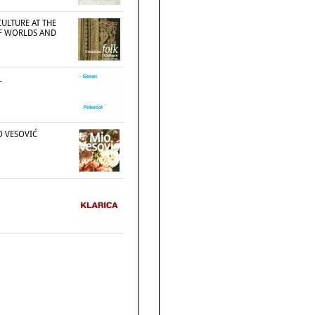
ULTURE AT THE
F WORLDS AND
L
O VESOVIĆ