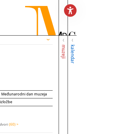
muzeji
kalendar
za Međunarodni dan muzeja
 izložbe
 dvori
(60) >