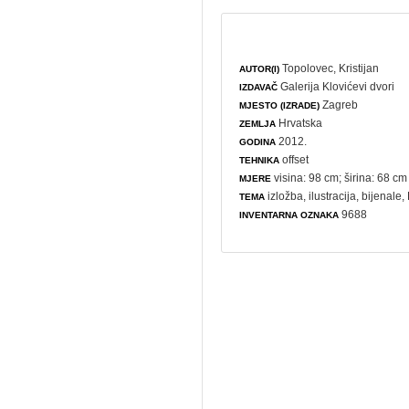
Topolovec, Kristijan
AUTOR(I)
Galerija Klovićevi dvori
IZDAVAČ
Zagreb
MJESTO (IZRADE)
Hrvatska
ZEMLJA
2012.
GODINA
offset
TEHNIKA
visina: 98 cm; širina: 68 cm
MJERE
izložba
,
ilustracija
,
bijenale
,
TEMA
9688
INVENTARNA OZNAKA