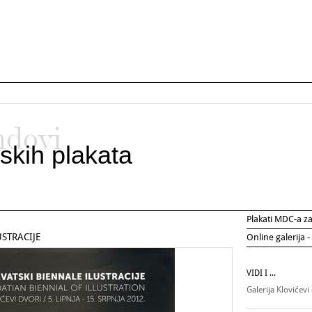
ndovi
skih plakata
Plakati MDC-a 
USTRACIJE
Online galerija -
VIDI I ...
Galerija Klovićevi