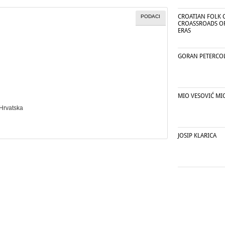
CROATIAN FOLK C
PODACI
CROASSROADS O
ERAS
GORAN PETERCO
MIO VESOVIĆ MI
 Hrvatska
JOSIP KLARICA