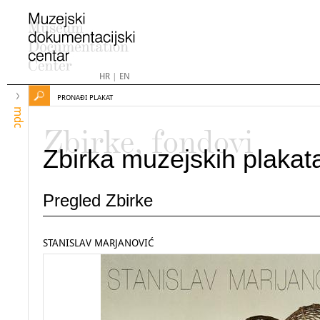
HR
|
EN
PRONAĐI PLAKAT
mdc
Zbirke, fondovi
Zbirka muzejskih plakat
Pregled Zbirke
STANISLAV MARJANOVIĆ