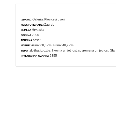
Galerija Klovićevi dvori
IZDAVAČ
Zagreb
MJESTO (IZRADE)
Hrvatska
ZEMLJA
2000.
GODINA
offset
TEHNIKA
visina: 68,3 cm; širina: 48,2 cm
MJERE
izložba
,
izložba
,
likovna umjetnost
,
suvremena umjetnost
, Sta
TEMA
6355
INVENTARNA OZNAKA