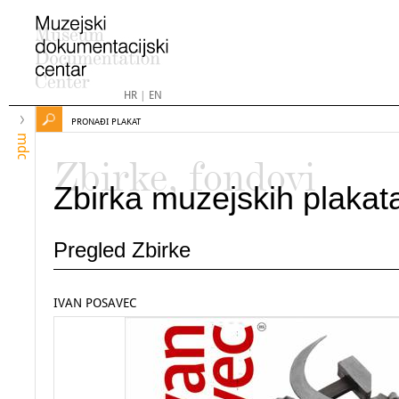
HR
|
EN
PRONAĐI PLAKAT
mdc
Zbirke, fondovi
Zbirka muzejskih plakat
Pregled Zbirke
IVAN POSAVEC