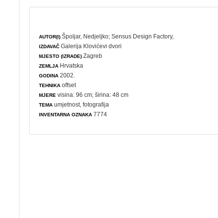
Špoljar, Nedjeljko
;
Sensus Design Factory,
AUTOR(I)
Galerija Klovićevi dvori
IZDAVAČ
Zagreb
MJESTO (IZRADE)
Hrvatska
ZEMLJA
2002.
GODINA
offset
TEHNIKA
visina: 96 cm; širina: 48 cm
MJERE
umjetnost
,
fotografija
TEMA
7774
INVENTARNA OZNAKA