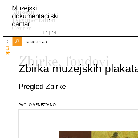
HR
|
EN
PRONAĐI PLAKAT
mdc
Zbirke, fondovi
Zbirka muzejskih plakat
Pregled Zbirke
PAOLO VENEZIANO