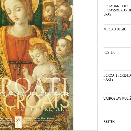
CROATIAN FOLK C
CROASSROADS O
ERAS
MIRSAD BEGIĆ
RESTEK
I CROATI : CRIST
- ARTE
VATROSLAV KULI
RESTEK