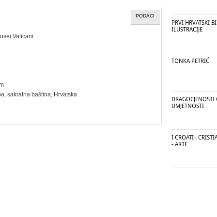
PODACI
PRVI HRVATSKI B
ILUSTRACIJE
usei Vaticani
o
TONKA PETRIĆ
cm
ba
,
sakralna baština
, Hrvatska
DRAGOCJENOSTI
UMJETNOSTI
I CROATI : CRIST
- ARTE