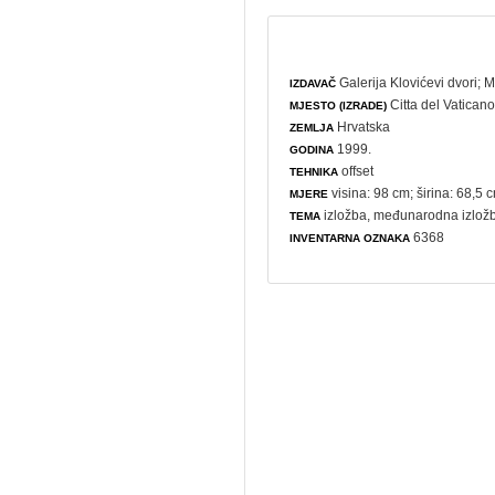
Galerija Klovićevi dvori
;
M
IZDAVAČ
Citta del Vatican
MJESTO (IZRADE)
Hrvatska
ZEMLJA
1999.
GODINA
offset
TEHNIKA
visina: 98 cm; širina: 68,5 
MJERE
izložba
,
međunarodna izlož
TEMA
6368
INVENTARNA OZNAKA