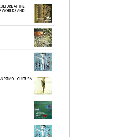
ULTURE AT THE
F WORLDS AND
IANESIMO - CULTURA
Š