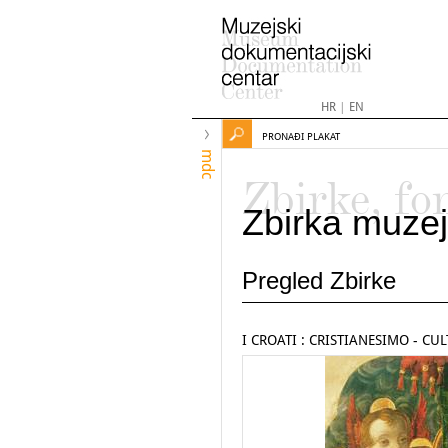
HR
|
EN
PRONAĐI PLAKAT
mdc
Zbirke, fo
Zbirka muzej
Pregled Zbirke
I CROATI : CRISTIANESIMO - CU