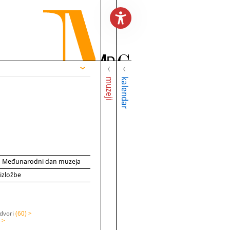
muzeji
kalendar
za Međunarodni dan muzeja
 izložbe
 dvori
(60) >
 >