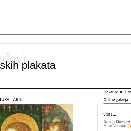
ndovi
skih plakata
Plakati MDC-a 
LTURA - ARTE
Online galerija -
VIDI I ...
Galerija Klovićevi
Musei Vaticani
(2)