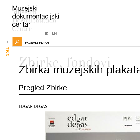
HR
|
EN
PRONAĐI PLAKAT
mdc
Zbirke, fondovi
Zbirka muzejskih plakat
Pregled Zbirke
EDGAR DEGAS