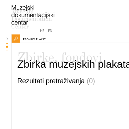
HR
|
EN
PRONAĐI PLAKAT
mdc
Zbirke, fondovi
Zbirka muzejskih plakat
Rezultati pretraživanja
(0)