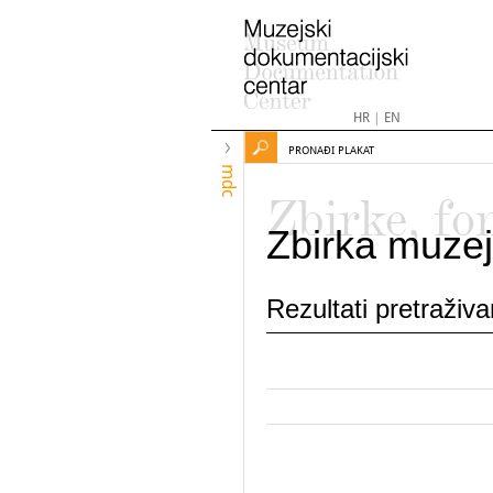
HR
|
EN
PRONAĐI PLAKAT
mdc
Zbirke, fo
Zbirka muzej
Rezultati pretraživ