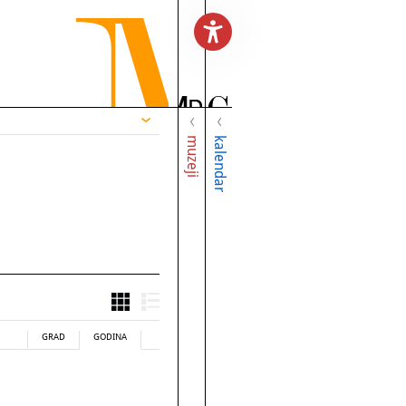
muzeji
kalendar
GRAD
GODINA