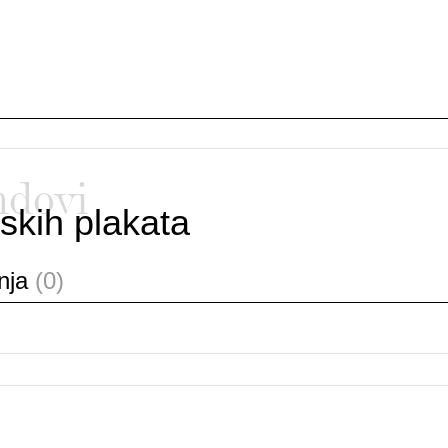
ndovi
skih plakata
anja
(0)