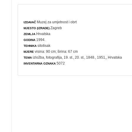
Muzej za umjetnost i obrt
IZDAVAČ
Zagreb
MJESTO (IZRADE)
Hrvatska
ZEMLJA
1994.
GODINA
sitotisak
TEHNIKA
visina: 90 cm; širina: 67 cm
MJERE
izložba
,
fotografija
, 19. st., 20. st., 1848., 1951,, Hrvatska
TEMA
5072
INVENTARNA OZNAKA