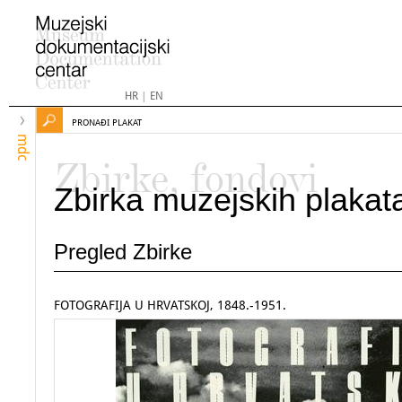
HR
|
EN
PRONAĐI PLAKAT
mdc
Zbirke, fondovi
Zbirka muzejskih plakat
Pregled Zbirke
FOTOGRAFIJA U HRVATSKOJ, 1848.-1951.