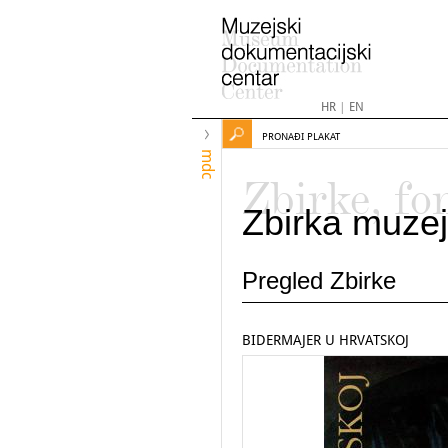
HR
|
EN
PRONAĐI PLAKAT
mdc
Zbirke, fo
Zbirka muzej
Pregled Zbirke
BIDERMAJER U HRVATSKOJ