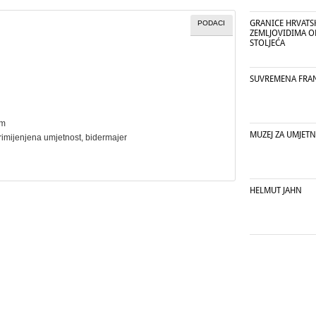
GRANICE HRVATS
PODACI
ZEMLJOVIDIMA OD
STOLJEĆA
SUVREMENA FRAN
cm
MUZEJ ZA UMJETN
rimijenjena umjetnost
,
bidermajer
HELMUT JAHN