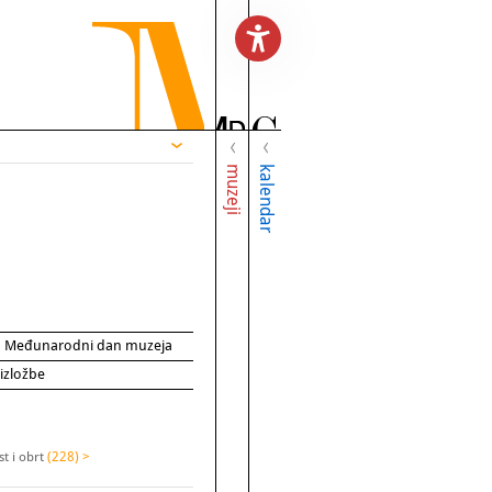
muzeji
kalendar
za Međunarodni dan muzeja
 izložbe
t i obrt
(228) >