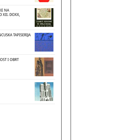
KE NA
 XII. DOXX,
CUSKA TAPISERIJA
OST I OBRT