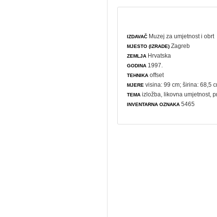
Muzej za umjetnost i obrt
IZDAVAČ
Zagreb
MJESTO (IZRADE)
Hrvatska
ZEMLJA
1997.
GODINA
offset
TEHNIKA
visina: 99 cm; širina: 68,5 
MJERE
izložba
,
likovna umjetnost
,
p
TEMA
5465
INVENTARNA OZNAKA