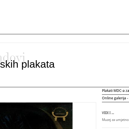
ndovi
skih plakata
Plakati MDC-a 
Online galerija -
VIDI I ...
Muzej za umjetnos