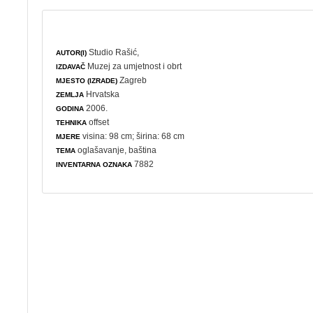
Studio Rašić,
AUTOR(I)
Muzej za umjetnost i obrt
IZDAVAČ
Zagreb
MJESTO (IZRADE)
Hrvatska
ZEMLJA
2006.
GODINA
offset
TEHNIKA
visina: 98 cm; širina: 68 cm
MJERE
oglašavanje
,
baština
TEMA
7882
INVENTARNA OZNAKA