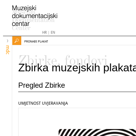
HR
|
EN
PRONAĐI PLAKAT
mdc
Zbirke, fondovi
Zbirka muzejskih plakat
Pregled Zbirke
UMJETNOST UVJERAVANJA