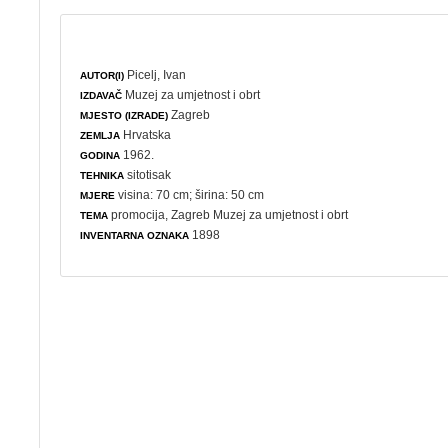
Picelj, Ivan
AUTOR(I)
Muzej za umjetnost i obrt
IZDAVAČ
Zagreb
MJESTO (IZRADE)
Hrvatska
ZEMLJA
1962.
GODINA
sitotisak
TEHNIKA
visina: 70 cm; širina: 50 cm
MJERE
promocija
, Zagreb Muzej za umjetnost i obrt
TEMA
1898
INVENTARNA OZNAKA