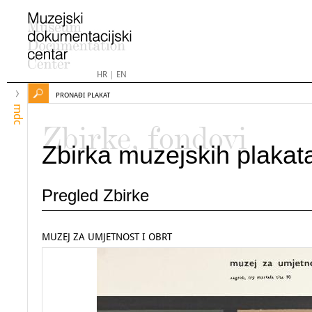
HR
|
EN
PRONAĐI PLAKAT
mdc
Zbirke, fondovi
Zbirka muzejskih plakat
Pregled Zbirke
MUZEJ ZA UMJETNOST I OBRT