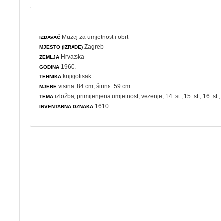
Muzej za umjetnost i obrt
IZDAVAČ
Zagreb
MJESTO (IZRADE)
Hrvatska
ZEMLJA
1960.
GODINA
knjigotisak
TEHNIKA
visina: 84 cm; širina: 59 cm
MJERE
izložba
,
primijenjena umjetnost
,
vezenje
, 14. st., 15. st., 16. st.,
TEMA
1610
INVENTARNA OZNAKA