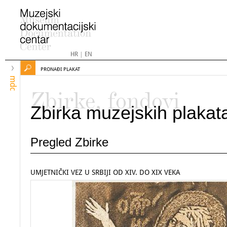
HR
|
EN
PRONAĐI PLAKAT
mdc
Zbirke, fondovi
Zbirka muzejskih plakat
Pregled Zbirke
UMJETNIČKI VEZ U SRBIJI OD XIV. DO XIX VEKA