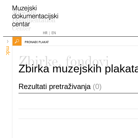
HR
|
EN
PRONAĐI PLAKAT
mdc
Zbirke, fondovi
Zbirka muzejskih plakat
Rezultati pretraživanja
(0)