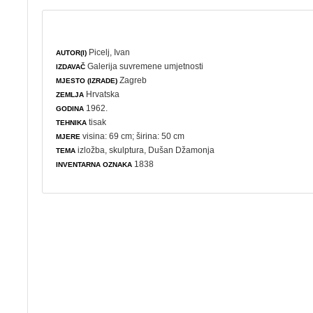
Picelj, Ivan
AUTOR(I)
Galerija suvremene umjetnosti
IZDAVAČ
Zagreb
MJESTO (IZRADE)
Hrvatska
ZEMLJA
1962.
GODINA
tisak
TEHNIKA
visina: 69 cm; širina: 50 cm
MJERE
izložba
,
skulptura
, Dušan Džamonja
TEMA
1838
INVENTARNA OZNAKA