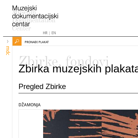
HR
|
EN
PRONAĐI PLAKAT
mdc
Zbirke, fondovi
Zbirka muzejskih plakat
Pregled Zbirke
DŽAMONJA