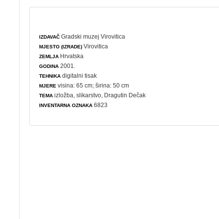
Gradski muzej Virovitica
IZDAVAČ
Virovitica
MJESTO (IZRADE)
Hrvatska
ZEMLJA
2001.
GODINA
digitalni tisak
TEHNIKA
visina: 65 cm; širina: 50 cm
MJERE
izložba
,
slikarstvo
, Dragutin Dečak
TEMA
6823
INVENTARNA OZNAKA