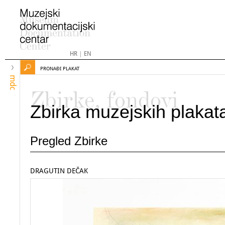
HR
|
EN
PRONAĐI PLAKAT
mdc
Zbirke, fondovi
Zbirka muzejskih plakat
Pregled Zbirke
DRAGUTIN DEČAK