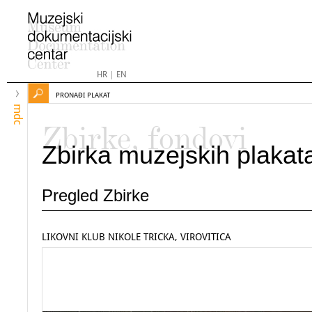
HR
|
EN
PRONAĐI PLAKAT
mdc
Zbirke, fondovi
Zbirka muzejskih plakat
Pregled Zbirke
LIKOVNI KLUB NIKOLE TRICKA, VIROVITICA