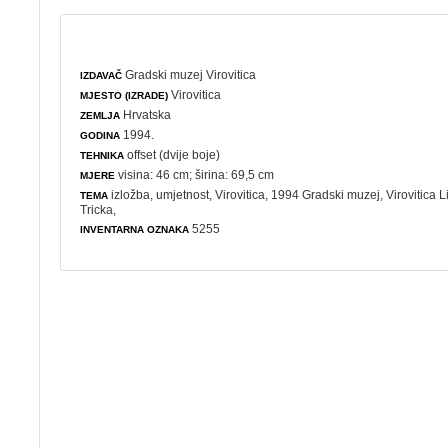
Gradski muzej Virovitica
IZDAVAČ
Virovitica
MJESTO (IZRADE)
Hrvatska
ZEMLJA
1994.
GODINA
offset (dvije boje)
TEHNIKA
visina: 46 cm; širina: 69,5 cm
MJERE
izložba
,
umjetnost
, Virovitica, 1994 Gradski muzej, Virovitica 
TEMA
Tricka,
5255
INVENTARNA OZNAKA