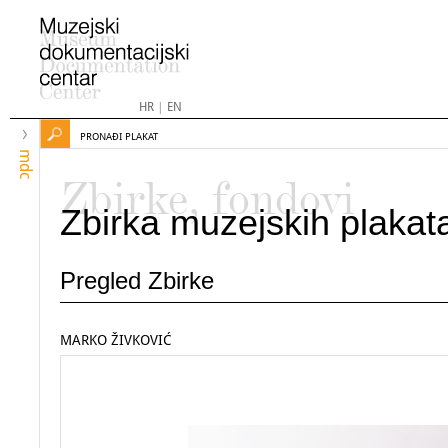
HR
|
EN
PRONAĐI PLAKAT
mdc
Zbirke, fondovi
Zbirka muzejskih plakat
Pregled Zbirke
MARKO ŽIVKOVIĆ