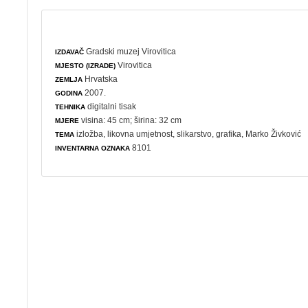
Gradski muzej Virovitica
IZDAVAČ
Virovitica
MJESTO (IZRADE)
Hrvatska
ZEMLJA
2007.
GODINA
digitalni tisak
TEHNIKA
visina: 45 cm; širina: 32 cm
MJERE
izložba
,
likovna umjetnost
,
slikarstvo
,
grafika
, Marko Živković
TEMA
8101
INVENTARNA OZNAKA