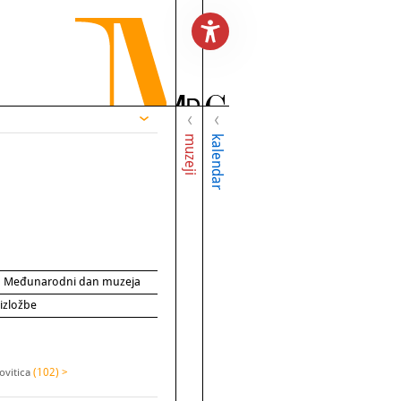
muzeji
kalendar
za Međunarodni dan muzeja
 izložbe
ovitica
(102) >