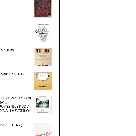
ZA SUTRA
TARINE KLJUČEC
 ČLANOVA LIKOVNE
A" I
POVJESNICE KUD-A
ODINA U HRVATSKOJ
1908. - 1943.)