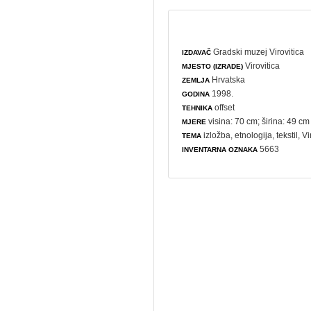
Gradski muzej Virovitica
IZDAVAČ
Virovitica
MJESTO (IZRADE)
Hrvatska
ZEMLJA
1998.
GODINA
offset
TEHNIKA
visina: 70 cm; širina: 49 cm
MJERE
izložba
,
etnologija
,
tekstil
, Vi
TEMA
5663
INVENTARNA OZNAKA