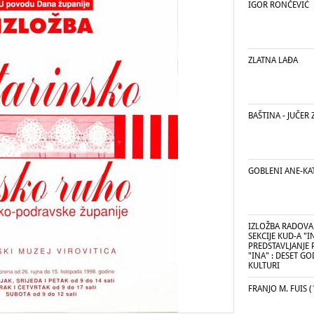
IGOR RONČEVIĆ
ZLATNA LAĐA
BAŠTINA - JUČER 
GOBLENI ANE-KA
IZLOŽBA RADOVA
SEKCIJE KUD-A "IN
PREDSTAVLJANJE 
"INA" : DESET G
KULTURI
FRANJO M. FUIS (