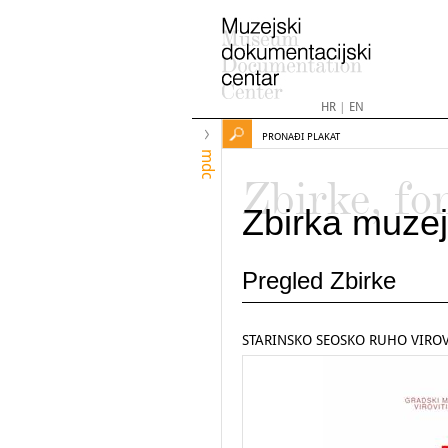
HR
|
EN
PRONAĐI PLAKAT
mdc
Zbirke, fo
Zbirka muzej
Pregled Zbirke
STARINSKO SEOSKO RUHO VIROV