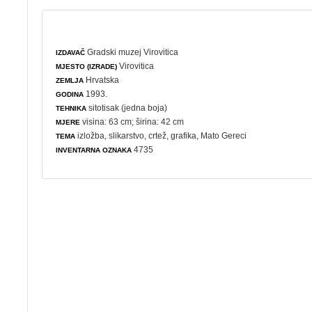
Gradski muzej Virovitica
IZDAVAČ
Virovitica
MJESTO (IZRADE)
Hrvatska
ZEMLJA
1993.
GODINA
sitotisak (jedna boja)
TEHNIKA
visina: 63 cm; širina: 42 cm
MJERE
izložba
,
slikarstvo
,
crtež
,
grafika
, Mato Gereci
TEMA
4735
INVENTARNA OZNAKA