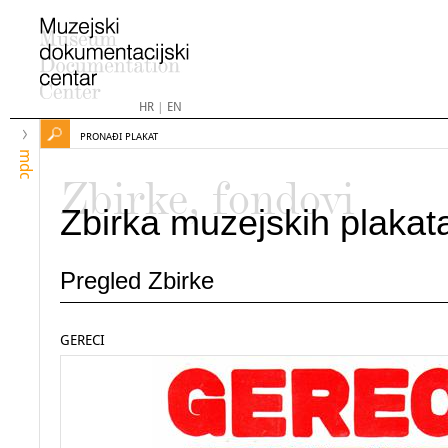
HR
|
EN
PRONAĐI PLAKAT
mdc
Zbirke, fondovi
Zbirka muzejskih plakat
Pregled Zbirke
GERECI